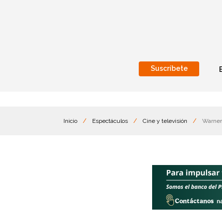
Suscríbete
Nacional
Internacionales
Inicio
/
Espectáculos
/
Cine y televisión
/
Warner 