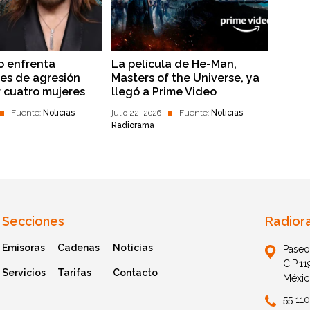
o enfrenta
La película de He-Man,
es de agresión
Masters of the Universe, ya
r cuatro mujeres
llegó a Prime Video
Fuente:
Noticias
julio 22, 2026
Fuente:
Noticias
Radiorama
Secciones
Radior
Emisoras
Cadenas
Noticias
Paseo
C.P.1
Servicios
Tarifas
Contacto
Méxic
55 11