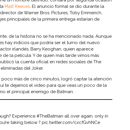
sta
Matt Reeves
. El anuncio formal se dio durante la
irector de Warner Bros. Pictures, Toby Emmerich,
es principales de la primera entrega estarían de
e, de la historia no se ha mencionado nada. Aunque
s hay indicios que podría ser el turno del nuevo
 actor irlandés, Barry Keoghan, quien aparece
 de la película. Y de quien más tarde vimos más
publicó la cuenta oficial en redes sociales de The
eliminadas del Joker.
n poco más de cinco minutos, logró captar la atención
quí te dejamos el video para que veas un poco de la
mo el principal enemigo de Batman.
laugh? Experience
#TheBatman
all over again, only in
ou’re taking below ?
pic.twitter.com/cxcfGvhNCe