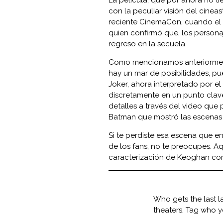
con la peculiar visión del cinea
reciente CinemaCon, cuando el d
quien confirmó que, los personaj
regreso en la secuela.
Como mencionamos anteriorment
hay un mar de posibilidades, pue
Joker, ahora interpretado por el
discretamente en un punto clave
detalles a través del video que 
Batman que mostró las escenas 
Si te perdiste esa escena que e
de los fans, no te preocupes. A
caracterización de Keoghan co
Who gets the last 
theaters. Tag who y