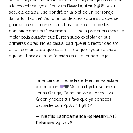
a la excéntrica Lydia Deetz en
Beetlejuice
(1988) y su
secuela de 2024, se pondrá en la piel de un personaje
llamado “Tabitha”. Aunque los detalles sobre su papel se
guardan celosamente —en el más puro estilo de las
conspiraciones de Nevermore—, su sola presencia evoca la
melancolía
outsider
que Burton supo explotar en sus
primeras obras. No es casualidad que el director declaró
en un comunicado que está feliz de que Ryder se una al
equipo. “Encaja a la perfección en este mundo”, dijo.
La tercera temporada de ‘Merlina’ ya está en
producción
Winona Ryder se une a
Jenna Ortega, Catherine Zeta-Jones, Eva
Green y todos tus favs que ya conoces.
pic.twitter.com/pWU1rhg9DZ
— Netflix Latinoamérica (@NetflixLAT)
February 23, 2026