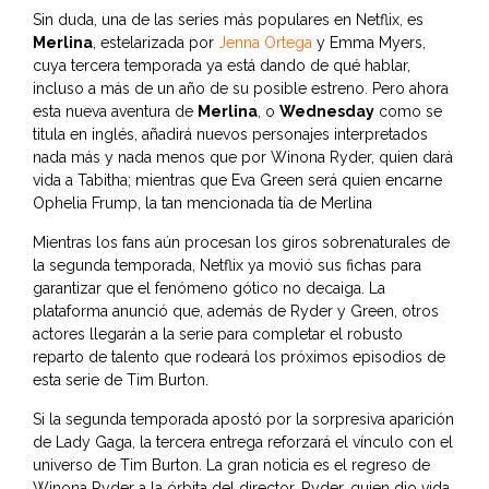
Sin duda, una de las series más populares en Netflix, es
Merlina
, estelarizada por
Jenna Ortega
y Emma Myers,
cuya tercera temporada ya está dando de qué hablar,
incluso a más de un año de su posible estreno. Pero ahora
esta nueva aventura de
Merlina
, o
Wednesday
como se
titula en inglés, añadirá nuevos personajes interpretados
nada más y nada menos que por Winona Ryder, quien dará
vida a Tabitha; mientras que Eva Green será quien encarne
Ophelia Frump, la tan mencionada tía de Merlina
Mientras los fans aún procesan los giros sobrenaturales de
la segunda temporada, Netflix ya movió sus fichas para
garantizar que el fenómeno gótico no decaiga. La
plataforma anunció que, además de Ryder y Green, otros
actores llegarán a la serie para completar el robusto
reparto de talento que rodeará los próximos episodios de
esta serie de Tim Burton.
Si la segunda temporada apostó por la sorpresiva aparición
de Lady Gaga, la tercera entrega reforzará el vínculo con el
universo de Tim Burton. La gran noticia es el regreso de
Winona Ryder a la órbita del director. Ryder, quien dio vida