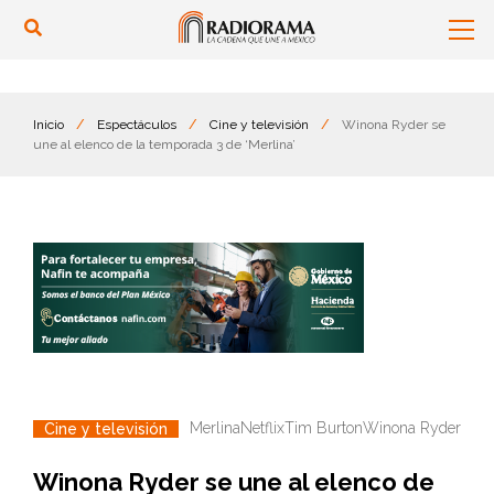
Inicio
/
Espectáculos
/
Cine y televisión
/
Winona Ryder se
une al elenco de la temporada 3 de ‘Merlina’
Merlina
Netflix
Tim Burton
Winona Ryder
Cine y televisión
Winona Ryder se une al elenco de