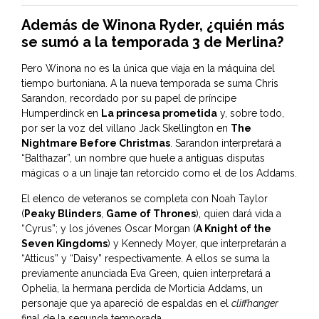
Además de Winona Ryder, ¿quién más
se sumó a la temporada 3 de Merlina?
Pero Winona no es la única que viaja en la máquina del
tiempo burtoniana. A la nueva temporada se suma Chris
Sarandon, recordado por su papel de príncipe
Humperdinck en
La princesa prometida
y, sobre todo,
por ser la voz del villano Jack Skellington en
The
Nightmare Before Christmas
. Sarandon interpretará a
“Balthazar”, un nombre que huele a antiguas disputas
mágicas o a un linaje tan retorcido como el de los Addams.
El elenco de veteranos se completa con Noah Taylor
(
Peaky Blinders
,
Game of Thrones
), quien dará vida a
“Cyrus”; y los jóvenes Oscar Morgan (
A Knight of the
Seven Kingdoms
) y Kennedy Moyer, que interpretarán a
“Atticus” y “Daisy” respectivamente. A ellos se suma la
previamente anunciada Eva Green, quien interpretará a
Ophelia, la hermana perdida de Morticia Addams, un
personaje que ya apareció de espaldas en el
cliffhanger
final de la segunda temporada.