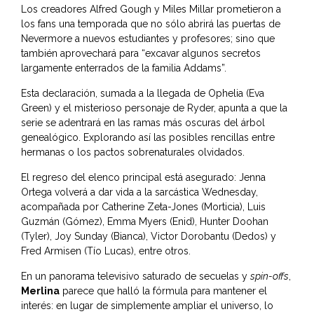
Los creadores Alfred Gough y Miles Millar prometieron a
los fans una temporada que no sólo abrirá las puertas de
Nevermore a nuevos estudiantes y profesores; sino que
también aprovechará para “excavar algunos secretos
largamente enterrados de la familia Addams”.
Esta declaración, sumada a la llegada de Ophelia (Eva
Green) y el misterioso personaje de Ryder, apunta a que la
serie se adentrará en las ramas más oscuras del árbol
genealógico. Explorando así las posibles rencillas entre
hermanas o los pactos sobrenaturales olvidados.
El regreso del elenco principal está asegurado: Jenna
Ortega volverá a dar vida a la sarcástica Wednesday,
acompañada por Catherine Zeta-Jones (Morticia), Luis
Guzmán (Gómez), Emma Myers (Enid), Hunter Doohan
(Tyler), Joy Sunday (Bianca), Victor Dorobantu (Dedos) y
Fred Armisen (Tío Lucas), entre otros.
En un panorama televisivo saturado de secuelas y
spin-offs
,
Merlina
parece que halló la fórmula para mantener el
interés: en lugar de simplemente ampliar el universo, lo