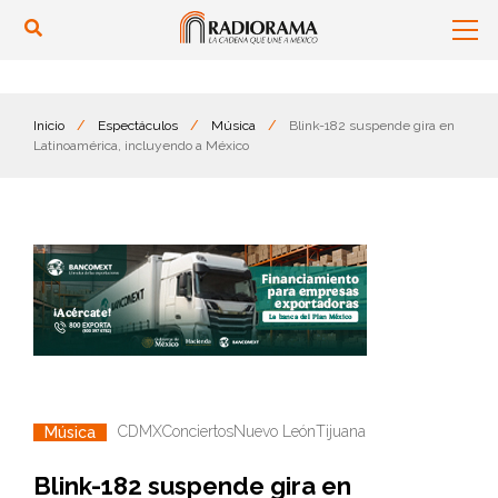
Inicio
/
Espectáculos
/
Música
/
Blink-182 suspende gira en
Latinoamérica, incluyendo a México
CDMX
Conciertos
Nuevo León
Tijuana
Música
Blink-182 suspende gira en