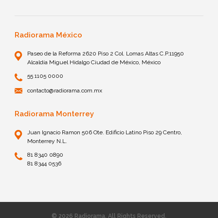
Radiorama México
Paseo de la Reforma 2620 Piso 2 Col. Lomas Altas C.P.11950
Alcaldía Miguel Hidalgo Ciudad de México, México
55 1105 0000
contacto@radiorama.com.mx
Radiorama Monterrey
Juan Ignacio Ramon 506 Ote. Edificio Latino Piso 29 Centro,
Monterrey N.L.
81 8340 0890
81 8344 0536
© 2026 Radiorama. All Rights Reserved.