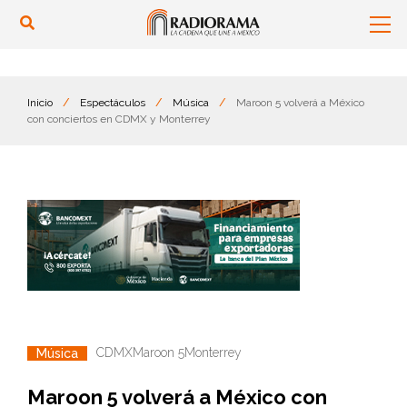
Inicio
/
Espectáculos
/
Música
/
Maroon 5 volverá a México
con conciertos en CDMX y Monterrey
CDMX
Maroon 5
Monterrey
Música
Maroon 5 volverá a México con