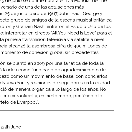
25 de junio se conmemorará el “Día Mundial de The
niversario de una de las actuaciones más
n 25 de junio, pero de 1967, John, Paul, George y
cto grupo de amigos de la escena musical británica
lapton y Graham Nash, entraron al Estudio Uno de los
: interpretar en directo “All You Need Is Love” para el
primera transmisión televisiva vía satélite a nivel
ncia alcanzó la asombrosa cifra de 400 millones de
n momento de conexión global sin precedentes.
ón se plantó en 2009 por una fanática de toda la
ió la idea como “una carta de agradecimiento o de
mpezó como un movimiento de base, con conciertos
en Nueva York y reuniones de seguidores en la ciudad
reció de manera orgánica a lo largo de los años. No
 era extraoficial y, en cierto modo, periférico a la
teto de Liverpool”.
 25th June