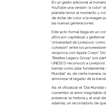
En un gesto adicional al homena
YouTube una versión “a color” de
planeta revivir el momento y com
de dotar de color a la imagen 
las nuevas generaciones.
Este acto formal llega en un co
años por capitalizar y gestionar
Universidad de Liverpool, como l
cohesión” entre los proveedores
recíproca con Apple Corps”. Dich
“Beatles Legacy Group” por part
UNESCO reconoció a Liverpool co
banda como pilar fundamental de 
Mundial” es, de cierta manera, l
armonizar el legado de la banda 
Así, el oficializar el “Día Mundial
corrientes: el amor inagotable de
preservar su historia y el aval d
además, un recordatorio de que,