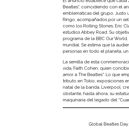
El anuncio establece que cada 
Beatles”, coincidiendo con el a
emblemáticas del grupo. Justo u
Ringo, acompañados por un sele
como los Rolling Stones, Eric C
estudios Abbey Road. Su objetivo
programa de la BBC Our World, la 
mundial. Se estima que la audie
personas en todo el planeta, u
La semilla de esta conmemoraci
vida, Faith Cohen, quien concib
amor a The Beatles”. Lo que e
tributo en Tokio, exposiciones 
natal de la banda, Liverpool, c
obstante, hasta ahora, su estatus
maquinaria del legado del “Cuar
Global Beatles Day.