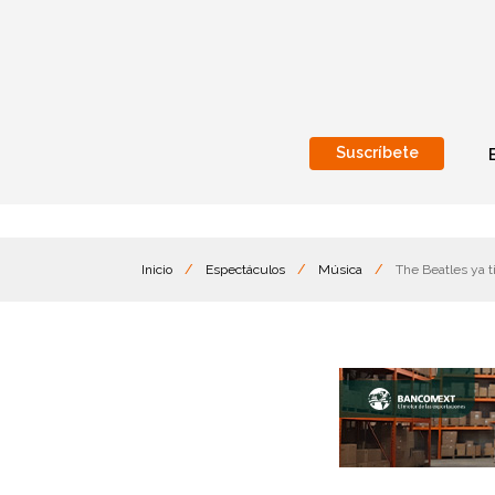
Suscríbete
Nacional
Internacionales
Inicio
/
Espectáculos
/
Música
/
The Beatles ya t