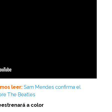
mos leer:
Sam Mendes confirma el
bre The Beatles
eestrenará a color