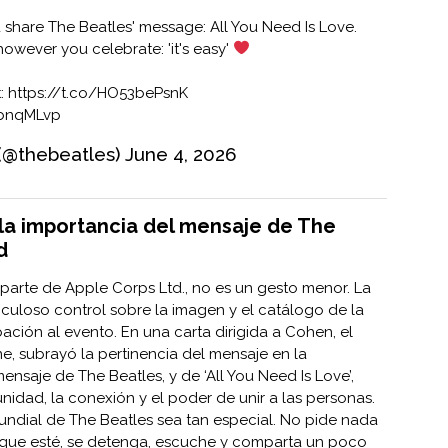
share The Beatles' message: All You Need Is Love.
owever you celebrate: 'it's easy'
t:
https://t.co/HO53bePsnK
ybnqMLvp
(@thebeatles)
June 4, 2026
a importancia del mensaje de The
d
parte de Apple Corps Ltd., no es un gesto menor. La
culoso control sobre la imagen y el catálogo de la
ación al evento. En una carta dirigida a Cohen, el
, subrayó la pertinencia del mensaje en la
ensaje de The Beatles, y de ‘All You Need Is Love’,
nidad, la conexión y el poder de unir a las personas.
undial de The Beatles sea tan especial. No pide nada
que esté, se detenga, escuche y comparta un poco