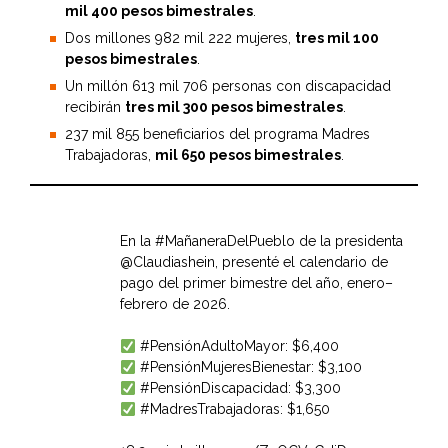
mil 400 pesos bimestrales
.
Dos millones 982 mil 222 mujeres,
tres mil 100
pesos bimestrales
.
Un millón 613 mil 706 personas con discapacidad
recibirán
tres mil 300 pesos bimestrales
.
237 mil 855 beneficiarios del programa Madres
Trabajadoras,
mil 650 pesos bimestrales
.
En la
#MañaneraDelPueblo
de la presidenta
@Claudiashein
, presenté el calendario de
pago del primer bimestre del año, enero–
febrero de 2026.
#PensiónAdultoMayor
: $6,400
#PensiónMujeresBienestar
: $3,100
#PensiónDiscapacidad
: $3,300
#MadresTrabajadoras
: $1,650