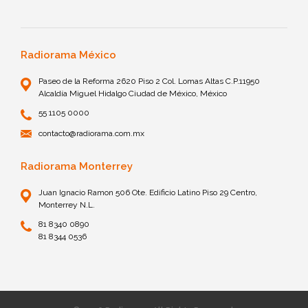
Radiorama México
Paseo de la Reforma 2620 Piso 2 Col. Lomas Altas C.P.11950
Alcaldía Miguel Hidalgo Ciudad de México, México
55 1105 0000
contacto@radiorama.com.mx
Radiorama Monterrey
Juan Ignacio Ramon 506 Ote. Edificio Latino Piso 29 Centro,
Monterrey N.L.
81 8340 0890
81 8344 0536