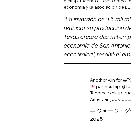
pickup Tacoma a Texas como “otr
economía y la asociación de EE.
“La inversión de 3.6 mil m
reubicar su producción 
Texas creará dos mil emp
economía de San Antonio 
económica”, resaltó el em
Another win for
@P
partnership!
@To
Tacoma pickup truck
American jobs, boo
— ジョージ・グラ
2026