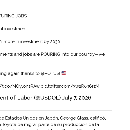
URING JOBS.
al investment.
N more in investment by 2030.
tments and jobs are POURING into our country—we
ding again thanks to
@POTUS
!
://t.co/MOylonsRAw
pic.twitter.com/3w2R036rzM
ment of Labor (@USDOL)
July 7, 2026
de Estados Unidos en Japón, George Glass, calificó,
de Toyota de migrar parte de su producción de la