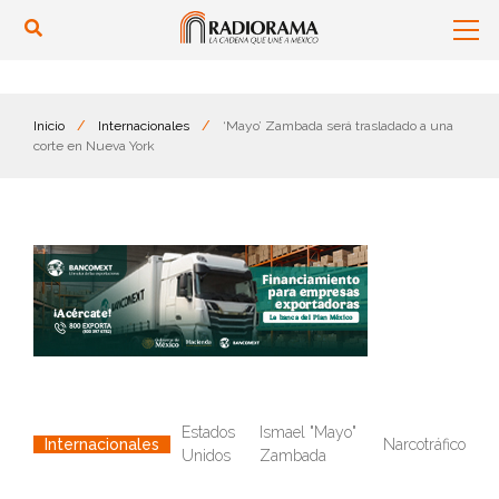
Inicio
/
Internacionales
/
‘Mayo’ Zambada será trasladado a una
corte en Nueva York
Estados
Ismael "Mayo"
Narcotráfico
Internacionales
Unidos
Zambada