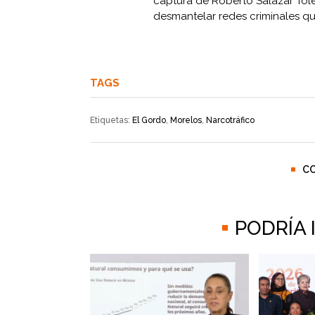
captura de Roberto Salazar Tol
desmantelar redes criminales qu
TAGS
Etiquetas:
El Gordo
,
Morelos
,
Narcotráfico
C
PODRÍA