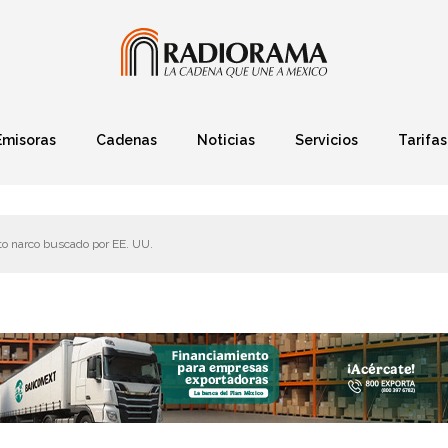
Emisoras
Cadenas
Noticias
Servicios
Tarifas
Política
Finanzas
Deportes
Ciencia y Tec
to narco buscado por EE. UU.