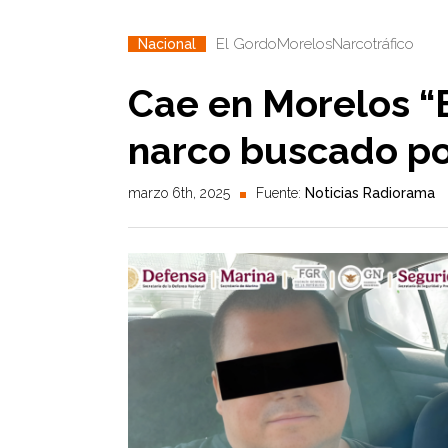
El Gordo
Morelos
Narcotráfico
Nacional
Cae en Morelos “E
narco buscado po
marzo 6th, 2025
Fuente:
Noticias Radiorama