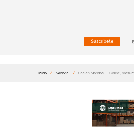
Suscríbete
Nacional
Internacionales
Inicio
/
Nacional
/
Cae en Morelos “El Gordo”, presun