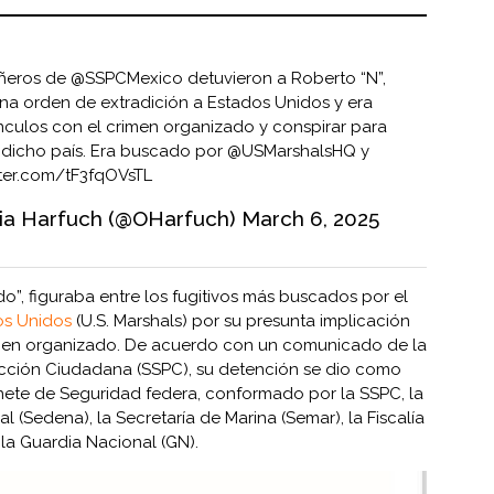
ñeros de
@SSPCMexico
detuvieron a Roberto “N”,
na orden de extradición a Estados Unidos y era
nculos con el crimen organizado y conspirar para
n dicho país. Era buscado por
@USMarshalsHQ
y
tter.com/tF3fqOVsTL
ia Harfuch (@OHarfuch)
March 6, 2025
o”, figuraba entre los fugitivos más buscados por el
os Unidos
(U.S. Marshals) por su presunta implicación
rimen organizado. De acuerdo con un comunicado de la
ección Ciudadana (SSPC), su detención se dio como
nete de Seguridad federa, conformado por la SSPC, la
l (Sedena), la Secretaría de Marina (Semar), la Fiscalía
 la Guardia Nacional (GN).