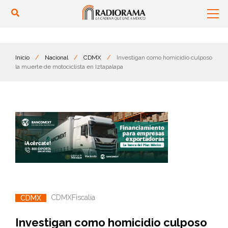
Inicio
/
Nacional
/
CDMX
/
Investigan como homicidio culposo
la muerte de motociclista en Iztapalapa
CDMX
Fiscalía
CDMX
Investigan como homicidio culposo