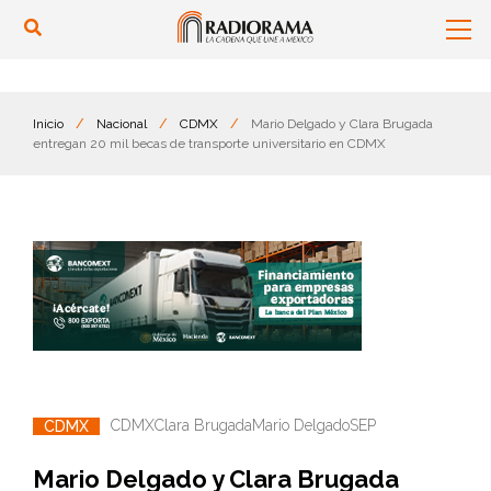
Inicio
/
Nacional
/
CDMX
/
Mario Delgado y Clara Brugada
entregan 20 mil becas de transporte universitario en CDMX
CDMX
Clara Brugada
Mario Delgado
SEP
CDMX
Mario Delgado y Clara Brugada