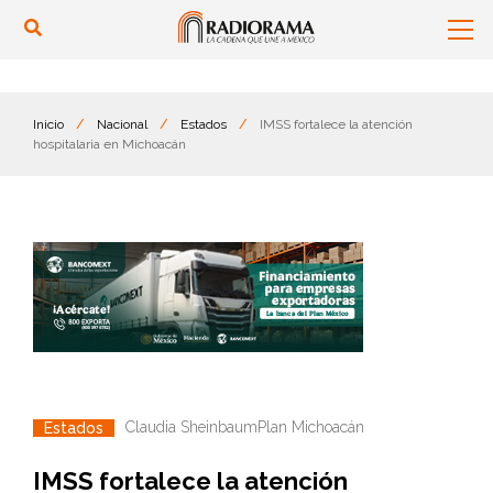
Inicio
/
Nacional
/
Estados
/
IMSS fortalece la atención
hospitalaria en Michoacán
Claudia Sheinbaum
Plan Michoacán
Estados
IMSS fortalece la atención