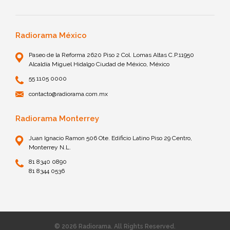
Radiorama México
Paseo de la Reforma 2620 Piso 2 Col. Lomas Altas C.P.11950
Alcaldía Miguel Hidalgo Ciudad de México, México
55 1105 0000
contacto@radiorama.com.mx
Radiorama Monterrey
Juan Ignacio Ramon 506 Ote. Edificio Latino Piso 29 Centro,
Monterrey N.L.
81 8340 0890
81 8344 0536
© 2026 Radiorama. All Rights Reserved.