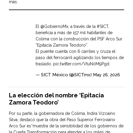
más.
El
@GobiernoMx
, a través de la
#SICT
,
beneficia a más de 157 mil habitantes de
Colima con la construcción del PSF Arco Sur
“Epitacia Zamora Teodoro”.
El puente cuenta con 6 carriles y cruza el
paso del ferrocarril agilizando los tiempos de
traslado.
pic.twitter.com/VtuN0M9Pgd
— SICT México (@SICTmx)
May 26, 2026
La elección del nombre ‘Epitacia
Zamora Teodoro’
Por su parte, la gobernadora de Colima, Indira Vizcaíno
Silva, destacó que la obra del Paso Superior Ferroviario
Arco Sur es“muestra de la sensibilidad de los gobiernos de
la Cuarta Transformación para atender a los miles de