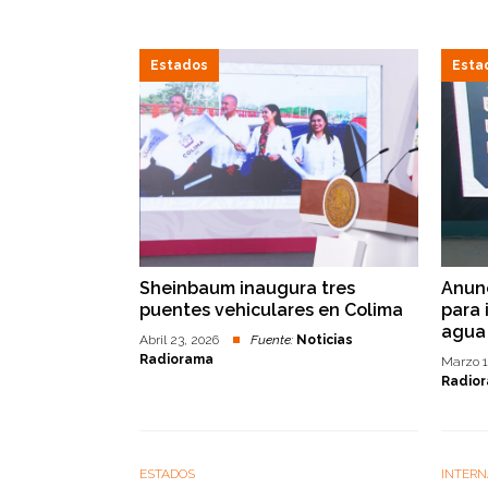
Estados
Esta
Sheinbaum inaugura tres
Anunc
puentes vehiculares en Colima
para 
agua
Abril 23, 2026
Fuente:
Noticias
Radiorama
Marzo 1
Radio
ESTADOS
INTER