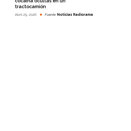
cocaína ocultas en un
tractocamión
Abril 29, 2026
Fuente:
Noticias Radiorama