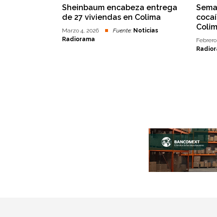
Sheinbaum encabeza entrega
Sema
de 27 viviendas en Colima
cocaí
Coli
Marzo 4, 2026
Fuente:
Noticias
Radiorama
Febrero
Radio