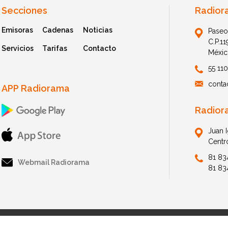
Secciones
Radior
Emisoras
Cadenas
Noticias
Paseo
C.P.1
Servicios
Tarifas
Contacto
Méxic
55 11
conta
APP Radiorama
Radior
Juan 
Centr
81 83
Webmail Radiorama
81 83
© 2026 Radiorama. All Rights Reserved.