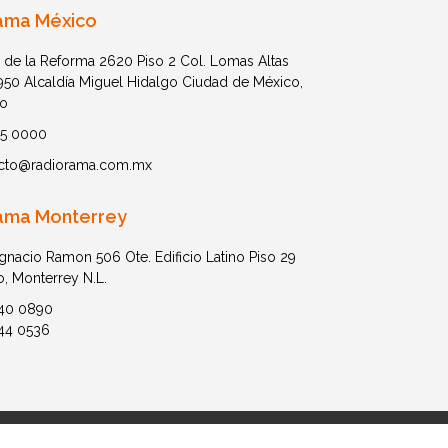
ama México
 de la Reforma 2620 Piso 2 Col. Lomas Altas
1950 Alcaldía Miguel Hidalgo Ciudad de México,
o
05 0000
cto@radiorama.com.mx
ama Monterrey
Ignacio Ramon 506 Ote. Edificio Latino Piso 29
o, Monterrey N.L.
40 0890
44 0536