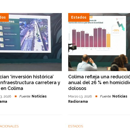
dos
Estados
ian ‘inversión histórica’
Colima refleja una reducci
infraestructura carretera y
anual del 26 % en homicidi
 en Colima
dolosos
3, 2026
Fuente:
Noticias
Marzo 13, 2026
Fuente:
Noticias
rama
Radiorama
NACIONALES
ESTADOS