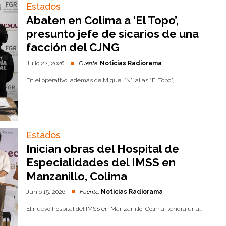
Estados
Abaten en Colima a ‘El Topo’,
presunto jefe de sicarios de una
facción del CJNG
Julio 22, 2026
Fuente:
Noticias Radiorama
En el operativo, además de Miguel “N”, alias “El Topo”,...
Estados
Inician obras del Hospital de
Especialidades del IMSS en
Manzanillo, Colima
Junio 15, 2026
Fuente:
Noticias Radiorama
El nuevo hospital del IMSS en Manzanillo, Colima, tendrá una...