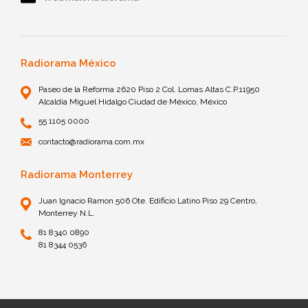
Radiorama México
Paseo de la Reforma 2620 Piso 2 Col. Lomas Altas C.P.11950
Alcaldía Miguel Hidalgo Ciudad de México, México
55 1105 0000
contacto@radiorama.com.mx
Radiorama Monterrey
Juan Ignacio Ramon 506 Ote. Edificio Latino Piso 29 Centro,
Monterrey N.L.
81 8340 0890
81 8344 0536