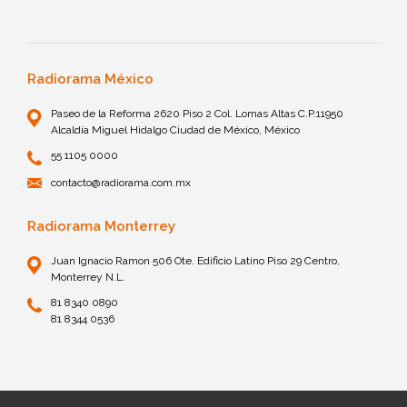
Radiorama México
Paseo de la Reforma 2620 Piso 2 Col. Lomas Altas C.P.11950
Alcaldía Miguel Hidalgo Ciudad de México, México
55 1105 0000
contacto@radiorama.com.mx
Radiorama Monterrey
Juan Ignacio Ramon 506 Ote. Edificio Latino Piso 29 Centro,
Monterrey N.L.
81 8340 0890
81 8344 0536