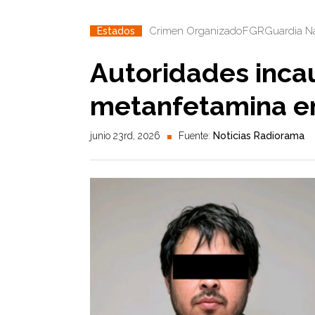
Crimen Organizado
FGR
Guardia N
Estados
Autoridades incau
metanfetamina en
junio 23rd, 2026
Fuente:
Noticias Radiorama