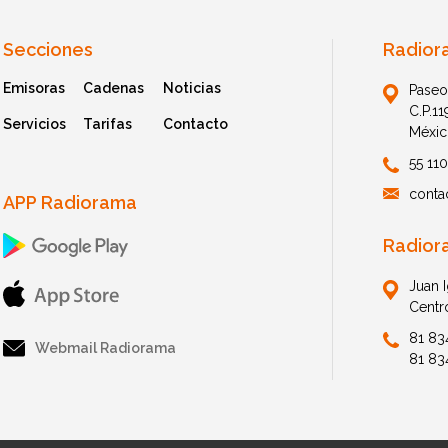
Secciones
Radior
Emisoras
Cadenas
Noticias
Paseo
C.P.1
Servicios
Tarifas
Contacto
Méxic
55 11
conta
APP Radiorama
Radior
Juan 
Centr
81 83
Webmail Radiorama
81 83