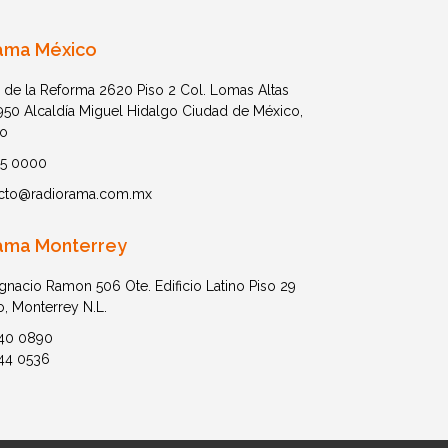
ama México
 de la Reforma 2620 Piso 2 Col. Lomas Altas
1950 Alcaldía Miguel Hidalgo Ciudad de México,
o
05 0000
cto@radiorama.com.mx
ama Monterrey
Ignacio Ramon 506 Ote. Edificio Latino Piso 29
o, Monterrey N.L.
40 0890
44 0536