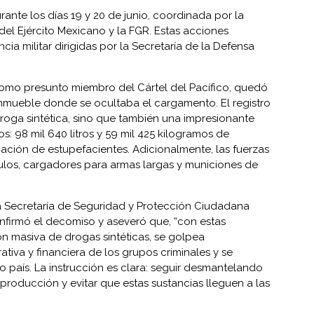
ante los días 19 y 20 de junio, coordinada por la
el Ejército Mexicano y la FGR. Estas acciones
cia militar dirigidas por la Secretaría de la Defensa
a como presunto miembro del Cártel del Pacífico, quedó
inmueble donde se ocultaba el cargamento. El registro
droga sintética, sino que también una impresionante
: 98 mil 640 litros y 59 mil 425 kilogramos de
cación de estupefacientes. Adicionalmente, las fuerzas
ulos, cargadores para armas largas y municiones de
e la Secretaría de Seguridad y Protección Ciudadana
nfirmó el decomiso y aseveró que, “con estas
n masiva de drogas sintéticas, se golpea
tiva y financiera de los grupos criminales y se
o país. La instrucción es clara: seguir desmantelando
producción y evitar que estas sustancias lleguen a las