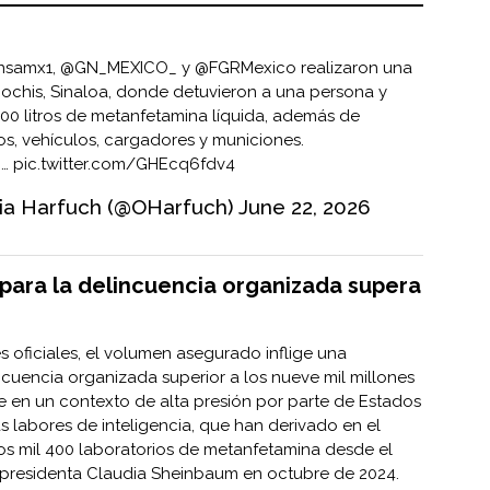
nsamx1
,
@GN_MEXICO_
y
@FGRMexico
realizaron una
ochis, Sinaloa, donde detuvieron a una persona y
00 litros de metanfetamina líquida, además de
s, vehículos, cargadores y municiones.
o…
pic.twitter.com/GHEcq6fdv4
ia Harfuch (@OHarfuch)
June 22, 2026
ara la delincuencia organizada supera
 oficiales, el volumen asegurado inflige una
cuencia organizada superior a los nueve mil millones
 en un contexto de alta presión por parte de Estados
as labores de inteligencia, que han derivado en el
 mil 400 laboratorios de metanfetamina desde el
la presidenta Claudia Sheinbaum en octubre de 2024.