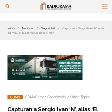
Inicio
/
Nacional
/
Seguridad
/
Capturan a Sergio Ivan ‘N’, alias
‘El M24’ o ‘El Monstruo de la Unión’
CDMX
Crimen Organizado
La Unión Tepito
CDMX
Capturan a Sergio Ivan ‘N’, alias ‘El