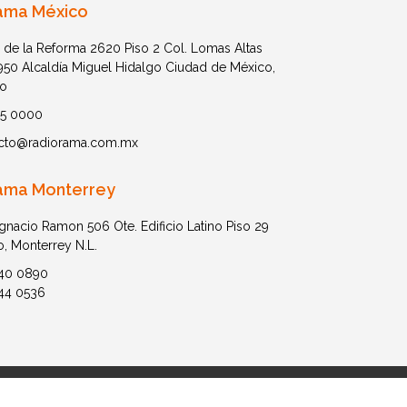
ama México
 de la Reforma 2620 Piso 2 Col. Lomas Altas
1950 Alcaldía Miguel Hidalgo Ciudad de México,
o
05 0000
cto@radiorama.com.mx
ama Monterrey
Ignacio Ramon 506 Ote. Edificio Latino Piso 29
o, Monterrey N.L.
40 0890
44 0536