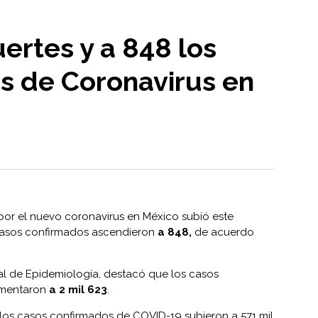
ertes y a 848 los
s de Coronavirus en
por el nuevo coronavirus en México subió este
 casos confirmados ascendieron
a 848,
de acuerdo
ral de Epidemiología, destacó que los casos
ementaron
a 2 mil 623
.
los casos confirmados de COVID-19 subieron a 571 mil