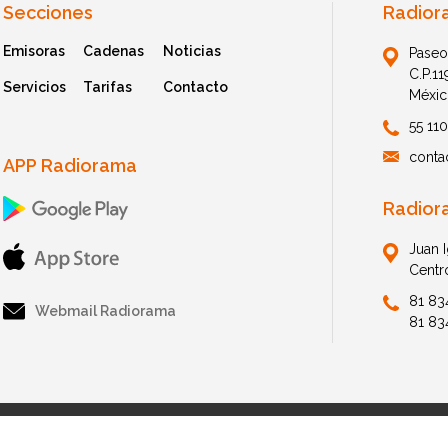
Secciones
Radior
Emisoras
Cadenas
Noticias
Paseo
C.P.1
Servicios
Tarifas
Contacto
Méxic
55 11
conta
APP Radiorama
Radior
Juan 
Centr
81 83
Webmail Radiorama
81 83
© 2026 Radiorama. All Rights Reserved.