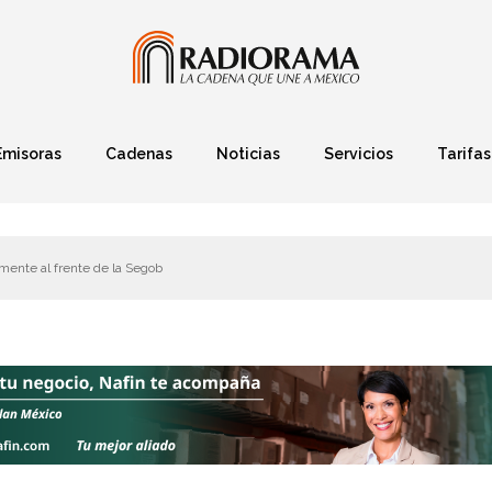
Emisoras
Cadenas
Noticias
Servicios
Tarifas
Política
Finanzas
Deportes
Ciencia y Tec
lmente al frente de la Segob