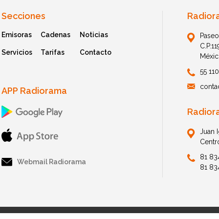
Secciones
Radior
Emisoras
Cadenas
Noticias
Paseo
C.P.1
Servicios
Tarifas
Contacto
Méxic
55 11
conta
APP Radiorama
Radior
Juan 
Centr
81 83
Webmail Radiorama
81 83