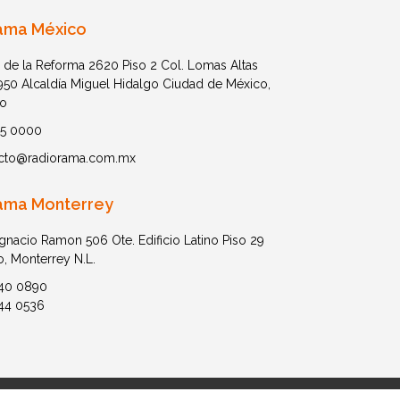
ama México
 de la Reforma 2620 Piso 2 Col. Lomas Altas
1950 Alcaldía Miguel Hidalgo Ciudad de México,
o
05 0000
cto@radiorama.com.mx
ama Monterrey
Ignacio Ramon 506 Ote. Edificio Latino Piso 29
o, Monterrey N.L.
40 0890
44 0536