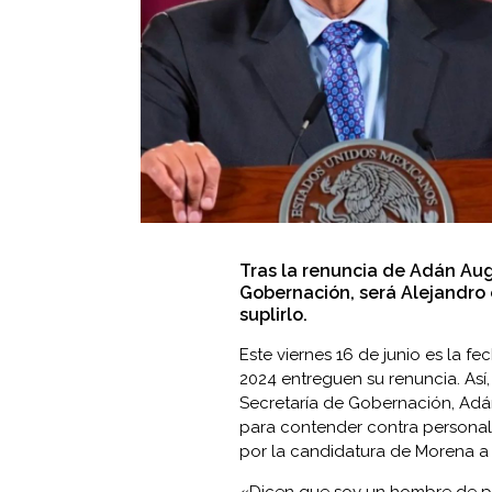
Tras la renuncia de Adán Au
Gobernación, será Alejandro
suplirlo.
Este viernes 16 de junio es la f
2024 entreguen su renuncia. Así, 
Secretaría de Gobernación
, Ad
para contender contra persona
por la candidatura de Morena a 
«Dicen que soy un hombre de p