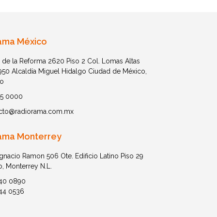
ama México
 de la Reforma 2620 Piso 2 Col. Lomas Altas
1950 Alcaldía Miguel Hidalgo Ciudad de México,
o
05 0000
cto@radiorama.com.mx
ama Monterrey
Ignacio Ramon 506 Ote. Edificio Latino Piso 29
o, Monterrey N.L.
40 0890
44 0536