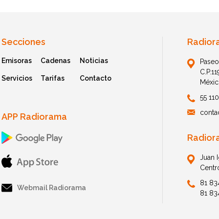
Secciones
Radior
Emisoras
Cadenas
Noticias
Paseo
C.P.1
Servicios
Tarifas
Contacto
Méxic
55 11
conta
APP Radiorama
Radior
Juan 
Centr
81 83
Webmail Radiorama
81 83