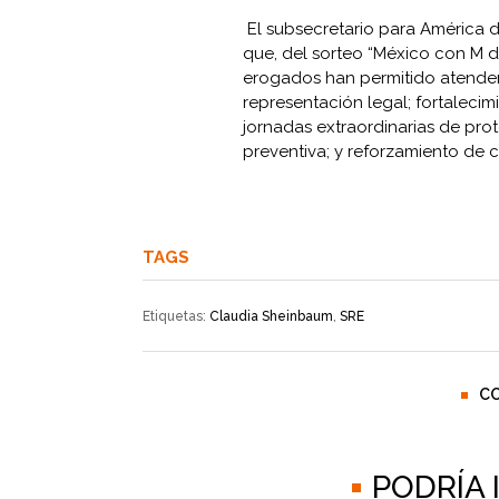
El subsecretario para América d
que, del sorteo “México con M de
erogados han permitido atender
representación legal; fortalecim
jornadas extraordinarias de pro
preventiva; y reforzamiento de
TAGS
Etiquetas:
Claudia Sheinbaum
,
SRE
C
PODRÍA