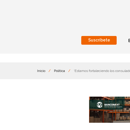
Suscríbete
Nacional
Internacionales
Inicio
/
Política
/
‘Estamos fortaleciendo los consula