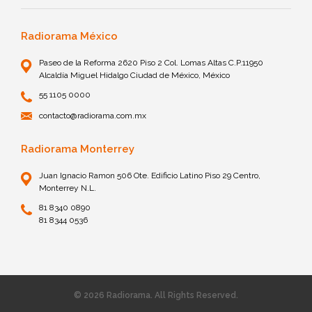
Radiorama México
Paseo de la Reforma 2620 Piso 2 Col. Lomas Altas C.P.11950
Alcaldía Miguel Hidalgo Ciudad de México, México
55 1105 0000
contacto@radiorama.com.mx
Radiorama Monterrey
Juan Ignacio Ramon 506 Ote. Edificio Latino Piso 29 Centro,
Monterrey N.L.
81 8340 0890
81 8344 0536
© 2026 Radiorama. All Rights Reserved.