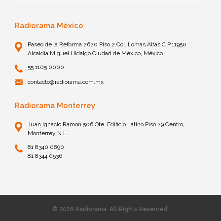
Radiorama México
Paseo de la Reforma 2620 Piso 2 Col. Lomas Altas C.P.11950
Alcaldía Miguel Hidalgo Ciudad de México, México
55 1105 0000
contacto@radiorama.com.mx
Radiorama Monterrey
Juan Ignacio Ramon 506 Ote. Edificio Latino Piso 29 Centro,
Monterrey N.L.
81 8340 0890
81 8344 0536
© 2026 Radiorama. All Rights Reserved.