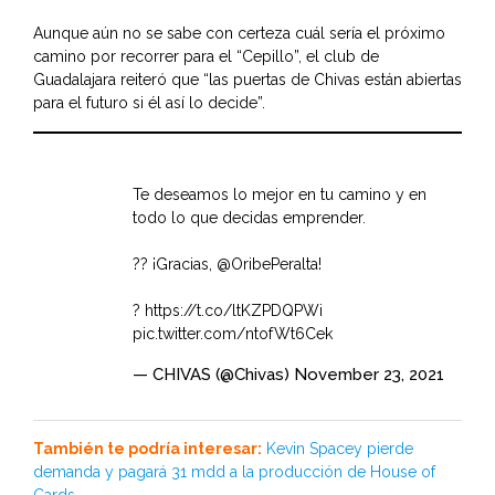
Aunque aún no se sabe con certeza cuál sería el próximo
camino por recorrer para el “Cepillo”, el club de
Guadalajara reiteró que “las puertas de Chivas están abiertas
para el futuro si él así lo decide”.
Te deseamos lo mejor en tu camino y en
todo lo que decidas emprender.
?? ¡Gracias,
@OribePeralta
!
?
https://t.co/ltKZPDQPWi
pic.twitter.com/ntofWt6Cek
— CHIVAS (@Chivas)
November 23, 2021
También te podría interesar:
Kevin Spacey pierde
demanda y pagará 31 mdd a la producción de House of