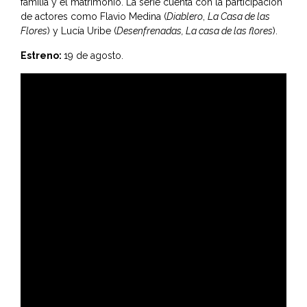
familia y el matrimonio. La serie cuenta con la participación
de actores como Flavio Medina (
Diablero
,
La Casa de las
Flores
) y Lucía Uribe (
Desenfrenadas, La casa de las flores
).
Estreno:
19 de agosto.