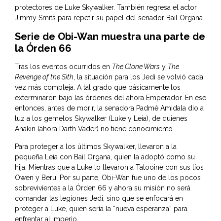
protectores de Luke Skywalker. También regresa el actor
Jimmy Smits para repetir su papel del senador Bail Organa.
Serie de Obi-Wan muestra una parte de
la Órden 66
Tras los eventos ocurridos en
The Clone Wars
y
The
Revenge of the Sith
, la situación para los Jedi se volvió cada
vez más compleja. A tal grado que básicamente los
exterminaron bajo las órdenes del ahora Emperador. En ese
entonces, antes de morir, la senadora Padmé Amidala dio a
luz a los gemelos Skywalker (Luke y Leia), de quienes
Anakin (ahora Darth Vader) no tiene conocimiento.
Para proteger a los últimos Skywalker, llevaron a la
pequeña Leia con Bail Organa, quien la adoptó como su
hija. Mientras que a Luke lo llevaron a Tatooine con sus tíos
Owen y Beru. Por su parte, Obi-Wan fue uno de los pocos
sobrevivientes a la Órden 66 y ahora su misión no será
comandar las legiones Jedi; sino que se enfocará en
proteger a Luke, quien sería la “nueva esperanza” para
enfrentar al imperio.