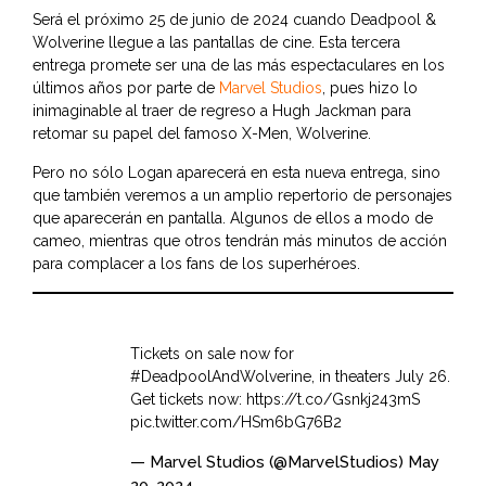
Será el próximo 25 de junio de 2024 cuando Deadpool &
Wolverine llegue a las pantallas de cine. Esta tercera
entrega promete ser una de las más espectaculares en los
últimos años por parte de
Marvel Studios
, pues hizo lo
inimaginable al traer de regreso a Hugh Jackman para
retomar su papel del famoso X-Men, Wolverine.
Pero no sólo Logan aparecerá en esta nueva entrega, sino
que también veremos a un amplio repertorio de personajes
que aparecerán en pantalla. Algunos de ellos a modo de
cameo, mientras que otros tendrán más minutos de acción
para complacer a los fans de los superhéroes.
Tickets on sale now for
#DeadpoolAndWolverine
, in theaters July 26.
Get tickets now:
https://t.co/Gsnkj243mS
pic.twitter.com/HSm6bG76B2
— Marvel Studios (@MarvelStudios)
May