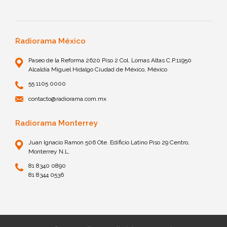
Radiorama México
Paseo de la Reforma 2620 Piso 2 Col. Lomas Altas C.P.11950
Alcaldía Miguel Hidalgo Ciudad de México, México
55 1105 0000
contacto@radiorama.com.mx
Radiorama Monterrey
Juan Ignacio Ramon 506 Ote. Edificio Latino Piso 29 Centro,
Monterrey N.L.
81 8340 0890
81 8344 0536