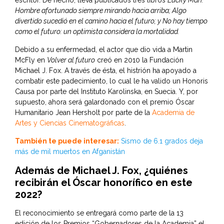
escritor. De hecho, lleva publicados tres libros
Lucky Man:
Hombre afortunado siempre mirando hacia arriba; Algo
divertido sucedió en el camino hacia el futuro; y No hay tiempo
como el futuro: un optimista considera la mortalidad.
Debido a su enfermedad, el actor que dio vida a Martin
McFly en
Volver al futuro
creó en 2010 la Fundación
Michael J. Fox. A través de ésta, el histrión ha apoyado a
combatir este padecimiento, lo cual le ha valido un Honoris
Causa por parte del Instituto Karolinska, en Suecia. Y, por
supuesto, ahora será galardonado con el premio Óscar
Humanitario Jean Hersholt por parte de la
Academia de
Artes y Ciencias Cinematográficas
.
También te puede interesar:
Sismo de 6.1 grados deja
más de mil muertos en Afganistán
Además de Michael J. Fox, ¿quiénes
recibirán el Óscar honorífico en este
2022?
El reconocimiento se entregará como parte de la 13
edición de los Premios “Gobernadores de la Academia” el