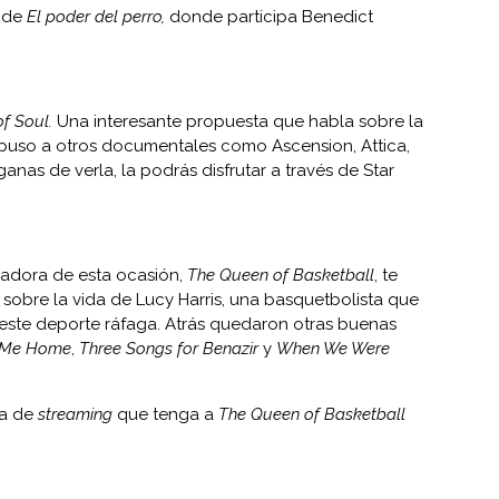
r de
El poder del perro,
donde participa Benedict
f Soul.
Una interesante propuesta que habla sobre la
epuso a otros documentales como Ascension, Attica,
s ganas de verla, la podrás disfrutar a través de Star
to
anadora de esta ocasión,
The Queen of Basketball
, te
sobre la vida de Lucy Harris, una basquetbolista que
e este deporte ráfaga. Atrás quedaron otras buenas
 Me Home
,
Three Songs for Benazir
y
When We Were
ma de
streaming
que tenga a
The Queen of Basketball