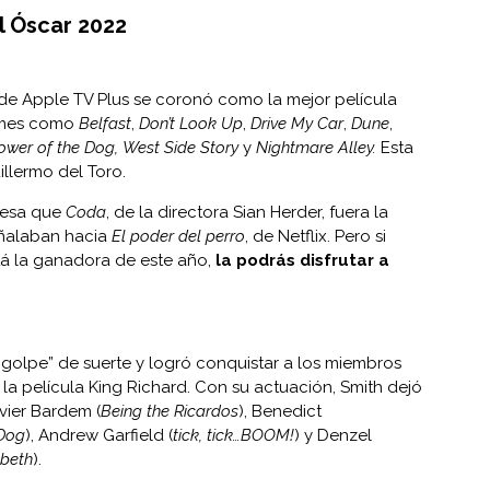
l Óscar 2022
de Apple TV Plus se coronó como la mejor película
ilmes como
Belfast
,
Don’t Look Up
,
Drive My Car
,
Dune
,
ower of the Dog,
West Side Story
y
Nightmare Alley.
Esta
illermo del Toro.
resa que
Coda
, de la directora Sian Herder, fuera la
eñalaban hacia
El poder del perro
, de Netflix. Pero si
tá la ganadora de este año,
la podrás disfrutar a
 “golpe” de suerte y logró conquistar a los miembros
la película King Richard. Con su actuación, Smith dejó
vier Bardem (
Being the Ricardos
), Benedict
 Dog
), Andrew Garfield (
tick, tick…BOOM!
) y Denzel
beth
).