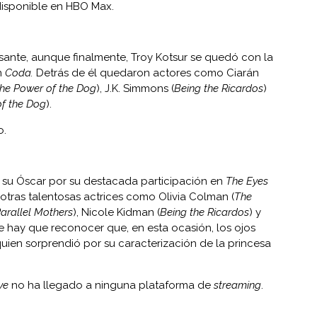
disponible en HBO Max.
esante, aunque finalmente, Troy Kotsur se quedó con la
en
Coda.
Detrás de él quedaron actores como Ciarán
he Power of the Dog
), J.K. Simmons (
Being the Ricardos
)
f the Dog
).
o.
o su Óscar por su destacada participación en
The Eyes
 otras talentosas actrices como Olivia Colman (
The
arallel Mothers
), Nicole Kidman (
Being the Ricardos
) y
e hay que reconocer que, en esta ocasión, los ojos
quien sorprendió por su caracterización de la princesa
aye
no ha llegado a ninguna plataforma de
streaming
.