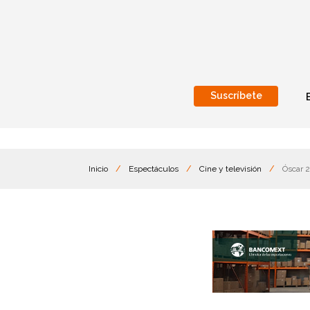
Suscríbete
Nacional
Internacionales
Inicio
/
Espectáculos
/
Cine y televisión
/
Óscar 2