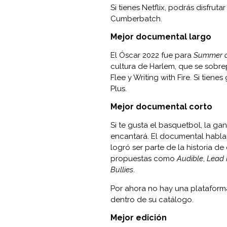
Si tienes Netflix, podrás disfruta
Cumberbatch.
Mejor documental largo
El Óscar 2022 fue para
Summer o
cultura de Harlem, que se sobr
Flee y Writing with Fire. Si tiene
Plus.
Mejor documental cor
Si te gusta el basquetbol, la g
encantará. El documental habla 
logró ser parte de la historia d
propuestas como
Audible
,
Lead
Bullies
.
Por ahora no hay una platafor
dentro de su catálogo.
Mejor edición