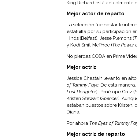
King Richard está actualmente 
Mejor actor de reparto
La selección fue bastante inter
estatuilla por su participación 
Hinds (Belfast), Jesse Plemons (
T
y Kodi Smit-McPhee (
The Power o
No pierdas CODA en Prime Vide
Mejor actriz
Jessica Chastain levantó en alt
of Tammy Faye
. De esta manera,
Lost Daughter
), Penélope Cruz (
P
Kristen Stewart (
Spencer
). Aunqu
estaban puestos sobre Kristen, 
Diana.
Por ahora
The Eyes of Tammy F
Mejor actriz de reparto