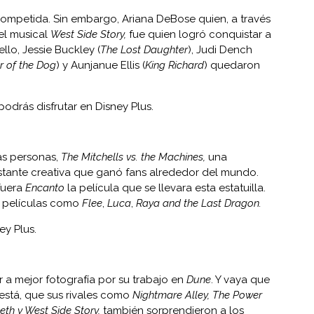
 competida. Sin embargo, Ariana DeBose quien, a través
el musical
West Side Story,
fue quien logró conquistar a
llo, Jessie Buckley (
The Lost Daughter
), Judi Dench
 of the Dog
) y Aunjanue Ellis (
King Richard
) quedaron
 podrás disfrutar en Disney Plus.
as personas,
The Mitchells vs. the Machines,
una
astante creativa que ganó fans alrededor del mundo.
fuera
Encanto
la película que se llevara esta estatuilla.
 películas como
Flee
,
Luca
,
Raya and the Last Dragon.
ey Plus.
r a mejor fotografía por su trabajo en
Dune
. Y vaya que
 está, que sus rivales como
Nightmare Alley, The Power
eth y West Side Story,
también sorprendieron a los