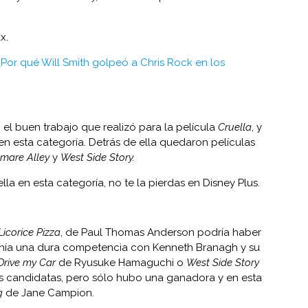
x.
¿Por qué Will Smith golpeó a Chris Rock en los
 el buen trabajo que realizó para la película
Cruella
, y
en esta categoría. Detrás de ella quedaron películas
tmare Alley
y
West Side Story.
lla en esta categoría, no te la pierdas en Disney Plus.
Licorice Pizza
, de Paul Thomas Anderson podría haber
enía una dura competencia con Kenneth Branagh y su
Drive my Car
de Ryusuke Hamaguchi o
West Side Story
s candidatas, pero sólo hubo una ganadora y en esta
g
de Jane Campion.