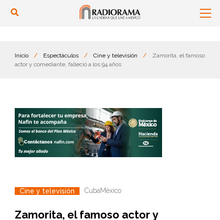
Inicio
/
Espectáculos
/
Cine y televisión
/
Zamorita, el famoso
actor y comediante, falleció a los 94 años
Cuba
México
Cine y televisión
Zamorita, el famoso actor y