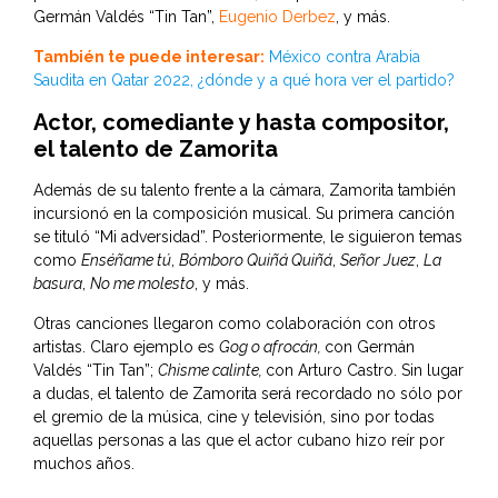
Germán Valdés “Tin Tan”,
Eugenio Derbez
, y más.
También te puede interesar:
México contra Arabia
Saudita en Qatar 2022, ¿dónde y a qué hora ver el partido?
Actor, comediante y hasta compositor,
el talento de Zamorita
Además de su talento frente a la cámara, Zamorita también
incursionó en la composición musical. Su primera canción
se tituló “Mi adversidad”. Posteriormente, le siguieron temas
como
Enséñame tú
,
Bómboro Quiñá Quiñá
,
Señor Juez
,
La
basura
,
No me molesto
, y más.
Otras canciones llegaron como colaboración con otros
artistas. Claro ejemplo es
Gog o afrocán,
con Germán
Valdés “Tin Tan”;
Chisme calinte,
con Arturo Castro. Sin lugar
a dudas, el talento de Zamorita será recordado no sólo por
el gremio de la música, cine y televisión, sino por todas
aquellas personas a las que el actor cubano hizo reír por
muchos años.