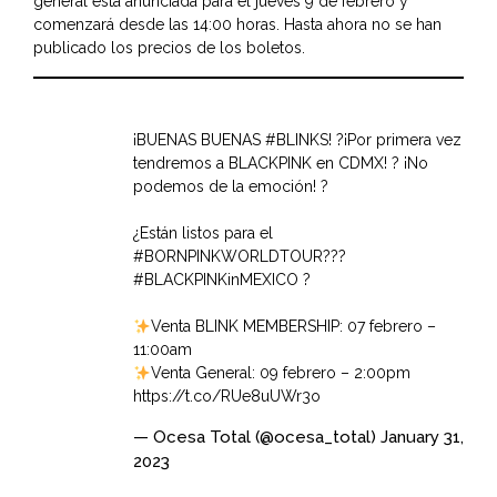
general está anunciada para el jueves 9 de febrero y
comenzará desde las 14:00 horas. Hasta ahora no se han
publicado los precios de los boletos.
¡BUENAS BUENAS
#BLINKS
! ?¡Por primera vez
tendremos a BLACKPINK en CDMX! ? ¡No
podemos de la emoción! ?
¿Están listos para el
#BORNPINKWORLDTOUR
???
#BLACKPINKinMEXICO
?
Venta BLINK MEMBERSHIP: 07 febrero –
11:00am
Venta General: 09 febrero – 2:00pm
https://t.co/RUe8uUWr3o
— Ocesa Total (@ocesa_total)
January 31,
2023