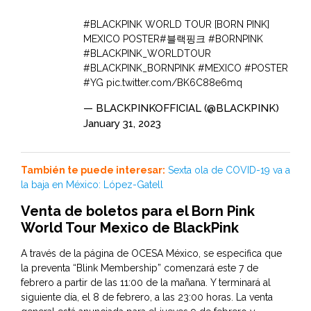
#BLACKPINK
WORLD TOUR [BORN PINK]
MEXICO POSTER
#블랙핑크
#BORNPINK
#BLACKPINK_WORLDTOUR
#BLACKPINK_BORNPINK
#MEXICO
#POSTER
#YG
pic.twitter.com/BK6C88e6mq
— BLACKPINKOFFICIAL (@BLACKPINK)
January 31, 2023
También te puede interesar:
Sexta ola de COVID-19 va a
la baja en México: López-Gatell
Venta de boletos para el Born Pink
World Tour Mexico de BlackPink
A través de la página de
OCESA
México, se especifica que
la preventa “Blink Membership” comenzará este 7 de
febrero a partir de las 11:00 de la mañana. Y terminará al
siguiente día, el 8 de febrero, a las 23:00 horas. La venta