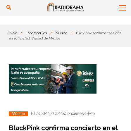
Inicio
/
Espectáculos
/
Música
/
BlackPink confirma concierto
en el Foro Sol, Ciudad de México
BLACKPINK
CDMX
Conciertos
K-Pop
Música
BlackPink confirma concierto en el