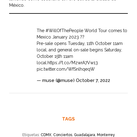
México.
The
#WillOfThePeople
World Tour comes to
Mexico January 2023 ??
Pre-sale opens Tuesday, 11th October 11am
local, and general on-sale begins Saturday,
October 15th 11am
local.
https://t.co/MzwrA7Vw13
pic.twitter.com/WfSnlhqeqW
— muse (@muse)
October 7, 2022
TAGS
Etiquetas:
CDMX
,
Conciertos
,
Guadalajara
,
Monterrey