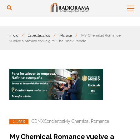
Inicio
/
Espectáculos
/
Música
/
My Chemical Romance
vuelve a México con la gira “The Black Parade”
CDMX
Conciertos
My Chemical Romance
CDMX
My Chemical Romance vuelve a