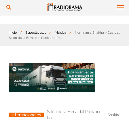
Inicio
/
Espectáculos
/
Música
/
Nominan a Shakira y Oasis al
Salón de la Fama del Rock and Roll
Salón de la Fama del Rock and
Shakira
Internacionales
Roll