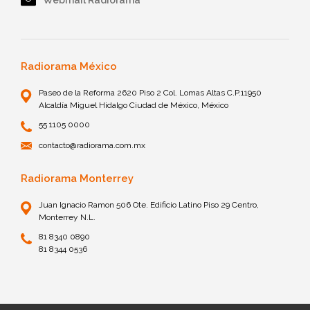
Radiorama México
Paseo de la Reforma 2620 Piso 2 Col. Lomas Altas C.P.11950
Alcaldía Miguel Hidalgo Ciudad de México, México
55 1105 0000
contacto@radiorama.com.mx
Radiorama Monterrey
Juan Ignacio Ramon 506 Ote. Edificio Latino Piso 29 Centro,
Monterrey N.L.
81 8340 0890
81 8344 0536