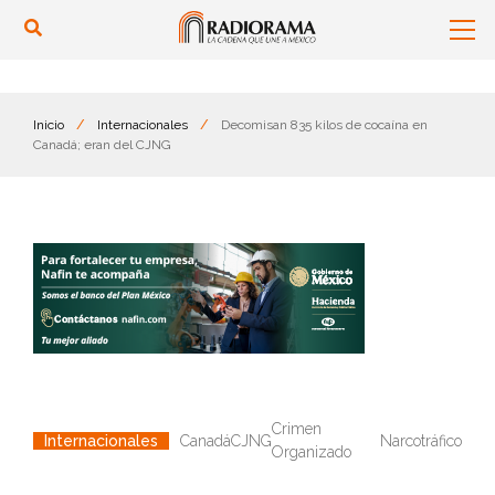
Inicio
/
Internacionales
/
Decomisan 835 kilos de cocaína en
Canadá; eran del CJNG
Crimen
Canadá
CJNG
Narcotráfico
Internacionales
Organizado