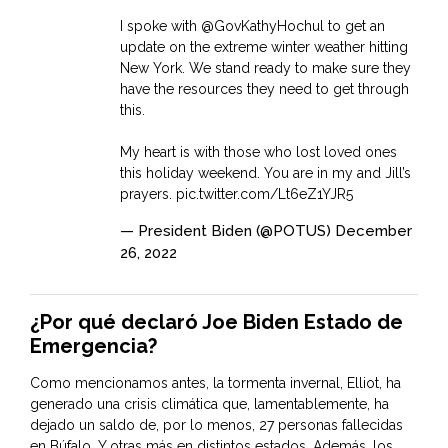
I spoke with
@GovKathyHochul
to get an
update on the extreme winter weather hitting
New York. We stand ready to make sure they
have the resources they need to get through
this.
My heart is with those who lost loved ones
this holiday weekend. You are in my and Jill’s
prayers.
pic.twitter.com/Lt6eZ1YJR5
— President Biden (@POTUS)
December
26, 2022
¿Por qué declaró Joe Biden Estado de
Emergencia?
Como mencionamos antes, la tormenta invernal, Elliot, ha
generado una crisis climática que, lamentablemente, ha
dejado un saldo de, por lo menos, 27 personas fallecidas
en Búfalo. Y otras más en distintos estados. Además, los