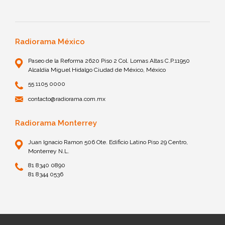
Radiorama México
Paseo de la Reforma 2620 Piso 2 Col. Lomas Altas C.P.11950
Alcaldía Miguel Hidalgo Ciudad de México, México
55 1105 0000
contacto@radiorama.com.mx
Radiorama Monterrey
Juan Ignacio Ramon 506 Ote. Edificio Latino Piso 29 Centro,
Monterrey N.L.
81 8340 0890
81 8344 0536