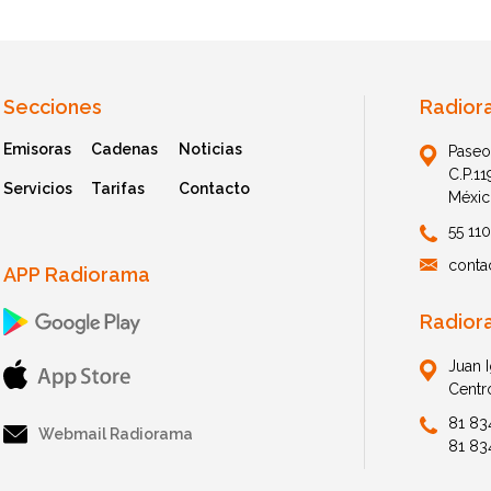
Secciones
Radior
Emisoras
Cadenas
Noticias
Paseo
C.P.1
Servicios
Tarifas
Contacto
Méxic
55 11
conta
APP Radiorama
Radior
Juan 
Centr
81 83
Webmail Radiorama
81 83