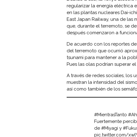
regularizar la energía eléctrica 
en las plantas nucleares Dai-ichi
East Japan Railway, una de las 
que, durante el terremoto, se 
después comenzaron a funciona
De acuerdo con los reportes de
del terremoto que ocurrió aprox
tsunami para mantener a la pob
Pues las olas podrían superar el
A través de redes sociales, los
muestran la intensidad del sismo
así como también de los semáfor
#MientrasTanto
#Ah
Fuertemente perci
de
#Miyagi
y
#Fuku
pic.twitter.com/xw