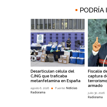
PODRÍA
Desarticulan célula del
Fiscalía d
CJNG que traficaba
captura d
metanfetamina en España
terrorism
armado
agosto 6, 2026
Fuente:
Noticias
Radiorama
julio 30, 2026
Radiorama