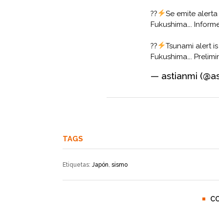
??
Se emite alerta
Fukushima…. Informe
??
Tsunami alert i
Fukushima…. Prelimi
— astianmi (@a
TAGS
Etiquetas:
Japón
,
sismo
C