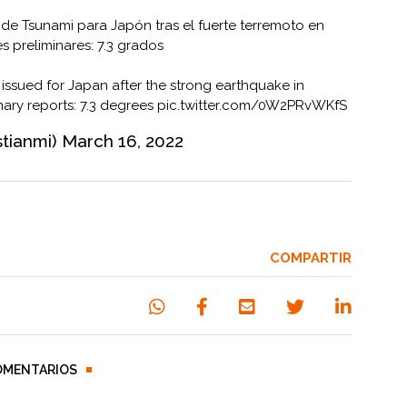
 de Tsunami para Japón tras el fuerte terremoto en
s preliminares: 7.3 grados
s issued for Japan after the strong earthquake in
nary reports: 7.3 degrees
pic.twitter.com/0W2PRvWKfS
stianmi)
March 16, 2022
COMPARTIR
OMENTARIOS