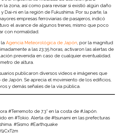
en la zona, así como para revisar si existió algún daño
 y Dai-ni en la región de Fukushima. Por su parte, la
mayores empresas ferroviarias de pasajeros, indicó
detuvo el avance de algunos trenes, mismo que poco
r con normalidad.
 la
Agencia Meteorológica de Japón
, por la magnitud
imadamente a las 23:35 horas, activaron las alertas de
lación prevenida en caso de cualquier eventualidad.
 metro de altura.
 usuarios publicaron diversos videos e imágenes que
 de Japón. Se aprecia el movimiento de los edificios,
os y demás señales de la vía pública.
ora
#Terremoto
de 7.3° en la costa de
#Japón
.
bido en
#Tokio
. Alerta de
#tsunami
en las prefecturas
shima
.
#Sismo
#Earthquake
lY9CxT2m