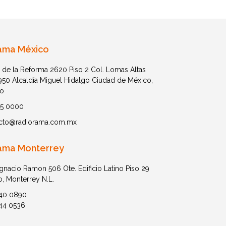
ama México
 de la Reforma 2620 Piso 2 Col. Lomas Altas
1950 Alcaldía Miguel Hidalgo Ciudad de México,
o
05 0000
cto@radiorama.com.mx
ama Monterrey
Ignacio Ramon 506 Ote. Edificio Latino Piso 29
o, Monterrey N.L.
40 0890
44 0536