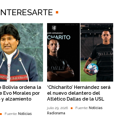
 INTERESARTE
e Bolivia ordena la
‘Chicharito’ Hernández será
e Evo Morales por
el nuevo delantero del
o y alzamiento
Atlético Dallas de la USL
julio 29, 2026
Fuente:
Noticias
Radiorama
Fuente:
Noticias