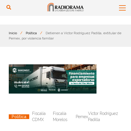
Inicio
/
Política
/
Detienen a Víctor Rodríguez Padilla, extitular de
Pemex, por violencia familiar
Fiscalía
Fiscalía
Víctor Rodríguez
Pemex
Política
CDMX
Morelos
Padilla