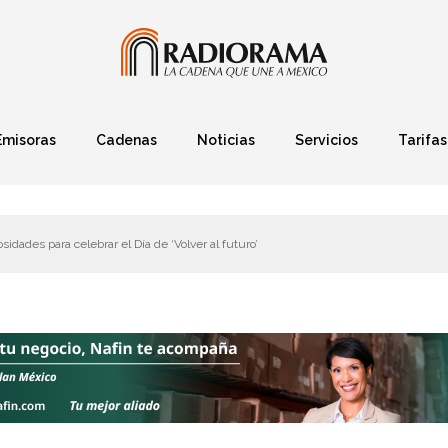
Emisoras
Cadenas
Noticias
Servicios
Tarifas
Política
Finanzas
Deportes
Ciencia y Tec
osidades para celebrar el Día de ‘Volver al futuro’