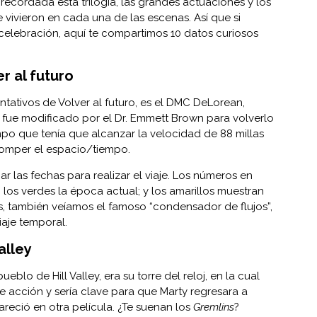
recordada esta trilogía, las grandes actuaciones y los
ivieron en cada una de las escenas. Así que si
 celebración, aquí te compartimos 10 datos curiosos
r al futuro
ntativos de Volver al futuro, es el DMC DeLorean,
 fue modificado por el Dr. Emmett Brown para volverlo
po que tenía que alcanzar la velocidad de 88 millas
romper el espacio/tiempo.
r las fechas para realizar el viaje. Los números en
 los verdes la época actual; y los amarillos muestran
ás, también veíamos el famoso “condensador de flujos”,
aje temporal.
Valley
eblo de Hill Valley, era su torre del reloj, en la cual
e acción y sería clave para que Marty regresara a
areció en otra película. ¿Te suenan los
Gremlins
?