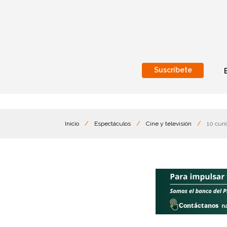
Suscríbete
Nacional
Internacionales
Inicio
/
Espectáculos
/
Cine y televisión
/
10 curi