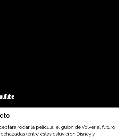
ecto
eptara rodar la película, el guion de Volver al futuro
rechazadas (entre éstas estuvieron Disney y