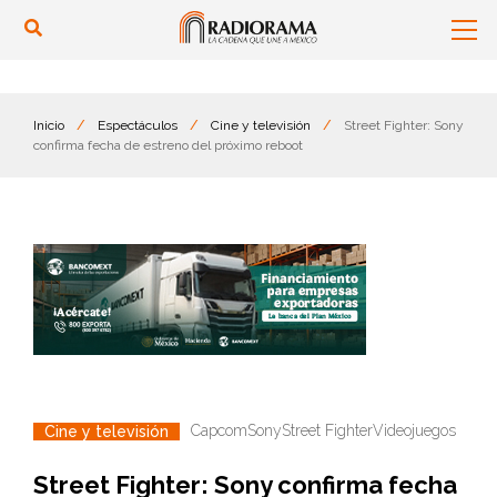
Inicio
/
Espectáculos
/
Cine y televisión
/
Street Fighter: Sony
confirma fecha de estreno del próximo reboot
Capcom
Sony
Street Fighter
Videojuegos
Cine y televisión
Street Fighter: Sony confirma fecha