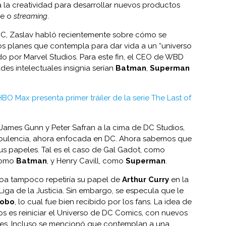
la creatividad para desarrollar nuevos productos
ne o
streaming
.
DC, Zaslav habló recientemente sobre cómo se
os planes que contempla para dar vida a un “universo
do por Marvel Studios. Para este fin, el CEO de WBD
es intelectuales insignia serían
Batman
,
Superman
HBO Max presenta primer tráiler de la serie The Last of
James Gunn y Peter Safran a la cima de DC Studios,
rbulencia, ahora enfocada en DC. Ahora sabemos que
s papeles. Tal es el caso de Gal Gadot, como
 como
Batman
, y Henry Cavill, como
Superman
.
oa tampoco repetiría su papel de
Arthur Curry
en la
Liga de la Justicia. Sin embargo, se especula que le
obo
, lo cual fue bien recibido por los fans. La idea de
os es reiniciar el Universo de DC Comics, con nuevos
ales. Incluso se mencionó que contemplan a una