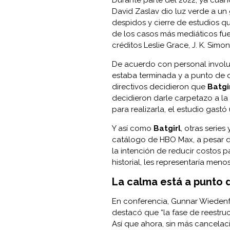
David Zaslav dio luz verde a un
despidos y cierre de estudios q
de los casos más mediáticos fu
créditos
Leslie Grace
, J. K. Sim
De acuerdo con personal involu
estaba terminada y a punto de d
directivos decidieron que
Batgi
decidieron darle carpetazo a la
para realizarla, el estudio gast
Y así como
Batgirl
, otras serie
catálogo de HBO Max, a pesar de
la intención de reducir costos p
historial, les representaría meno
La calma está a punto d
En conferencia, Gunnar Wiedenfel
destacó que “la fase de reestru
Así que ahora, sin más cancelac