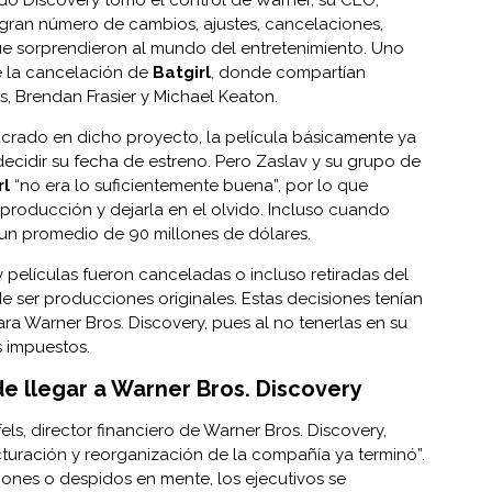
 gran número de cambios, ajustes, cancelaciones,
ue sorprendieron al mundo del entretenimiento. Uno
e la cancelación de
Batgirl
, donde compartían
ons, Brendan Frasier y Michael Keaton.
crado en dicho proyecto, la película básicamente ya
ecidir su fecha de estreno. Pero Zaslav y su grupo de
rl
“no era lo suficientemente buena”, por lo que
 producción y dejarla en el olvido. Incluso cuando
ó un promedio de 90 millones de dólares.
s y películas fueron canceladas o incluso retiradas del
 ser producciones originales. Estas decisiones tenían
ara Warner Bros. Discovery, pues al no tenerlas en su
s impuestos.
e llegar a Warner Bros. Discovery
s, director financiero de Warner Bros. Discovery,
cturación y reorganización de la compañía ya terminó”.
iones o despidos en mente, los ejecutivos se