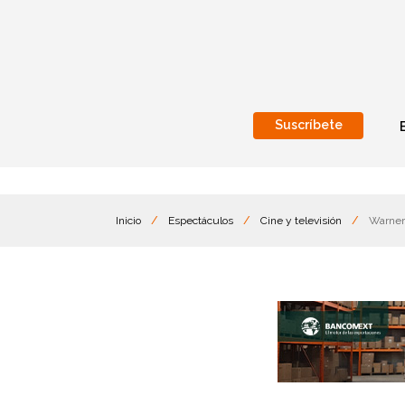
Suscríbete
Nacional
Internacionales
Inicio
/
Espectáculos
/
Cine y televisión
/
Warner 