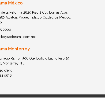
ama México
 de la Reforma 2620 Piso 2 Col. Lomas Altas
1950 Alcaldía Miguel Hidalgo Ciudad de México,
o
05 0000
cto@radiorama.com.mx
ama Monterrey
Ignacio Ramon 506 Ote. Edificio Latino Piso 29
o, Monterrey N.L.
40 0890
44 0536