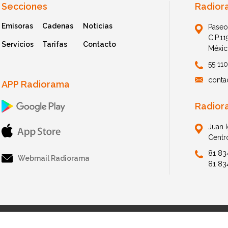
Secciones
Radior
Emisoras
Cadenas
Noticias
Paseo
C.P.1
Servicios
Tarifas
Contacto
Méxic
55 11
conta
APP Radiorama
Radior
Juan 
Centr
81 83
Webmail Radiorama
81 83
© 2026 Radiorama. All Rights Reserved.