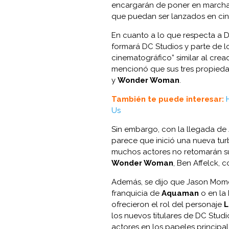
encargarán de poner en marcha 
que puedan ser lanzados en ci
En cuanto a lo que respecta a 
formará DC Studios y parte de l
cinematográfico” similar al crea
mencionó que sus tres propiedad
y
Wonder Woman
.
También te puede interesar:
Us
Sin embargo, con la llegada de 
parece que inició una nueva tu
muchos actores no retomarán su
Wonder Woman
, Ben Affelck,
Además, se dijo que Jason Mom
franquicia de
Aquaman
o en la 
ofrecieron el rol del personaje
L
los nuevos titulares de DC Studi
actores en los papeles princip