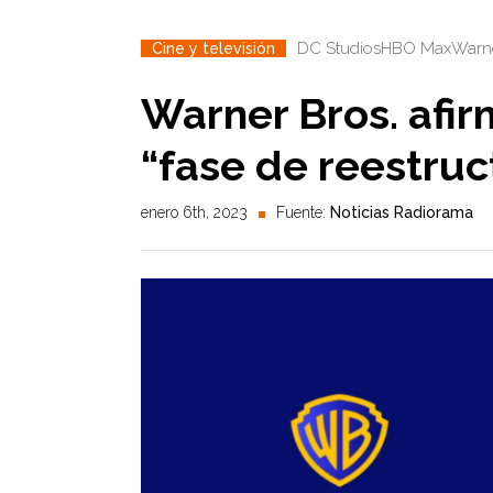
DC Studios
HBO Max
Warne
Cine y televisión
Warner Bros. afir
“fase de reestruc
enero 6th, 2023
Fuente:
Noticias Radiorama