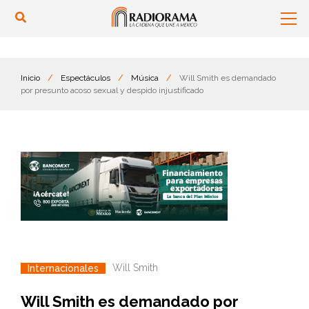
Inicio
/
Espectáculos
/
Música
/
Will Smith es demandado
por presunto acoso sexual y despido injustificado
Will Smith
Internacionales
Will Smith es demandado por